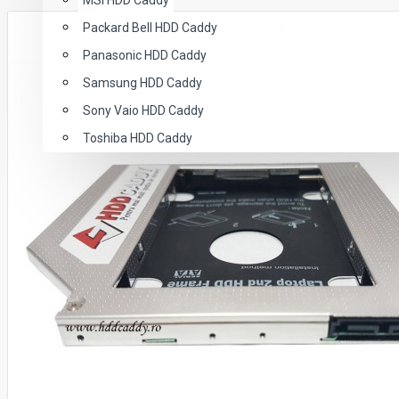
MSI HDD Caddy
Packard Bell HDD Caddy
Panasonic HDD Caddy
Samsung HDD Caddy
Sony Vaio HDD Caddy
Toshiba HDD Caddy
HUB-URI USB
ACCESORII SERVER
ACCESORII MINING
PRINT DTG
0755.099.667