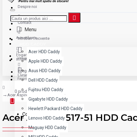
Despre noi
Contact
Menu
Autentificare
Intrebari frecvente
HDD CADDY
Acer HDD Caddy
Logare
Inregistrare
Informatii plata
Apple HDD Caddy
Asus HDD Caddy
Inregistrare
Livrare
Favorite
Dell HDD Caddy
Fujitsu HDD Caddy
0 produs(e) - 0,00 lei
Acer Aspire A517-51 HDD Caddy
Gigabyte HDD Caddy
Hewlett Packard HDD Caddy
Coșul este gol!
Acer Aspire A517-51 HDD Ca
Lenovo HDD Caddy
Maguay HDD Caddy