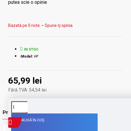
putea scie o opinie
- suporta SATA I, II, III (6Gbps max.)
Modele compatibile:
HP 1000-1307TU series
Bazată pe 0 note.
-
Spune-ţi opinia
IN STOC
Model:
HP
65,99 lei
Fără TVA: 54,54 lei
Produse din aceiasi categorie
ADAUGĂ ÎN COŞ