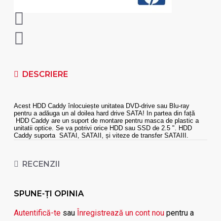
DESCRIERE
Acest HDD Caddy înlocuiește unitatea DVD-drive sau Blu-ray
pentru a adăuga un al doilea hard drive SATA! In partea din față
HDD Caddy are un suport de montare pentru masca de plastic a
unitatii optice. Se va potrivi orice HDD sau SSD de 2.5 ". HDD
Caddy suporta SATAI, SATAII, și viteze de transfer SATAIII.
Suruburile de blocare incorporate fac mai ușor de montat al doilea
hard disk în HDD Caddy. HDD Caddy este construit din aluminiu,
ceea ce il face usor, robust și oferă răcire pentru harddisk. Interiorul
RECENZII
HDD Caddy are un suport de plastic pentru a absorbi zgomotul și
vibrațiile de la al doilea HDD.
Specificații HDD Caddy:
SPUNE-ŢI OPINIA
- suporta SATA laptop hard disk sau SSD max. 1TB (1.000 GB)
Autentifică-te
sau
Înregistrează un cont nou
pentru a