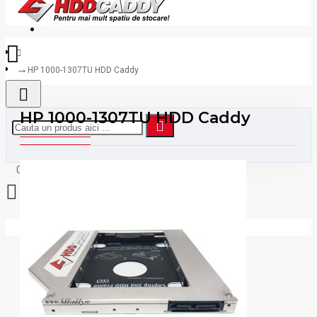
Inregistrare
HP 1000-1307TU HDD Caddy
HP 1000-1307TU HDD Caddy
0 produs(e) - 0,00 lei
Coșul este gol!