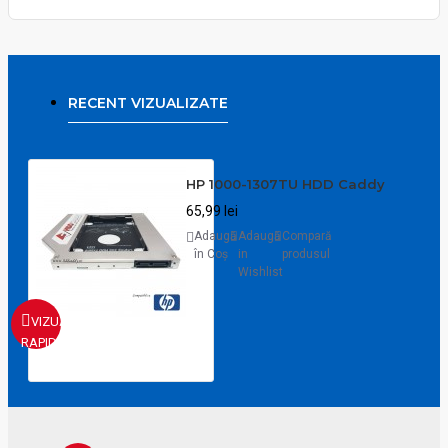
RECENT VIZUALIZATE
HP 1000-1307TU HDD Caddy
65,99 lei
Adaugă
Adaugă
Compară
în Coş
in
produsul
Wishlist
VIZUALIZARE
RAPIDA