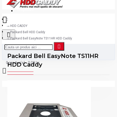
Inregistrare
HDD CADDY
Packard Bell HDD Caddy
Packard Bell EasyNote TS11HR HDD Caddy
Packard Bell EasyNote TS11HR
0 produs(e) - 0,00 lei
HDD Caddy
Coșul este gol!