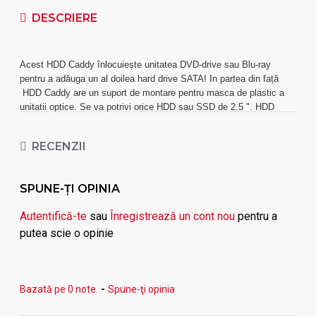
DESCRIERE
Acest HDD Caddy înlocuiește unitatea DVD-drive sau Blu-ray
pentru a adăuga un al doilea hard drive SATA! In partea din față
HDD Caddy are un suport de montare pentru masca de plastic a
unitatii optice. Se va potrivi orice HDD sau SSD de 2.5 ". HDD
Caddy suporta SATAI, SATAII, și viteze de transfer SATAIII.
Suruburile de blocare incorporate fac mai ușor de montat al doilea
RECENZII
hard disk în HDD Caddy. HDD Caddy este construit din aluminiu,
ceea ce il face usor, robust și oferă răcire pentru harddisk. Interiorul
HDD Caddy are un suport de plastic pentru a absorbi zgomotul și
SPUNE-ŢI OPINIA
vibrațiile de la al doilea HDD.
Autentifică-te
sau
Înregistrează un cont nou
pentru a
Specificații
putea scie o opinie
- suporta SATA laptop hard disk sau SSD max. 1TB (1.000 GB)
- suporta SATA I, II, III (6Gbps max.)
Bazată pe 0 note.
-
Spune-ţi opinia
Modele compatibile:
Packard Bell EasyNote TS11HR