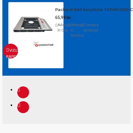
Packard Bell EasyNote TS11HR HDD 
65,99 lei
Adaugă
Adaugă
Compară
în Coş
in
produsul
Wishlist
VIZUALIZARE
RAPIDA