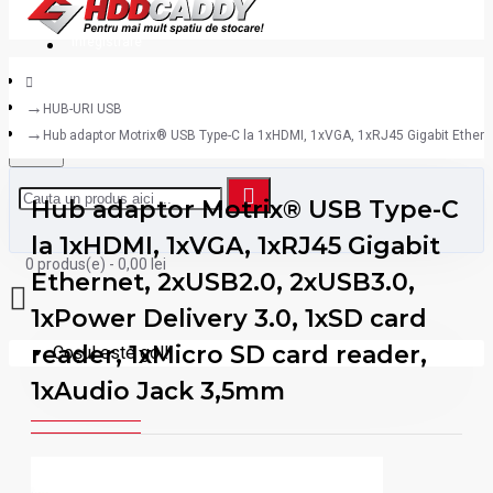
Inregistrare
HUB-URI USB
Hub adaptor Motrix® USB Type-C la 1xHDMI, 1xVGA, 1xRJ45 Gigabit Ethern
Hub adaptor Motrix® USB Type-C
la 1xHDMI, 1xVGA, 1xRJ45 Gigabit
0 produs(e) - 0,00 lei
Ethernet, 2xUSB2.0, 2xUSB3.0,
1xPower Delivery 3.0, 1xSD card
reader, 1xMicro SD card reader,
Coșul este gol!
1xAudio Jack 3,5mm