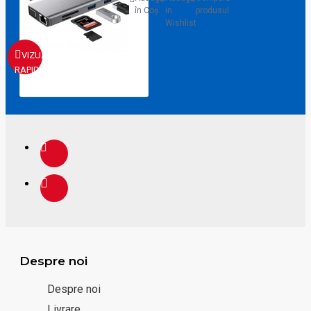
în Coş
in
produsul
Wishlist
VIZUALIZARE
RAPIDA
Despre noi
Despre noi
Livrare