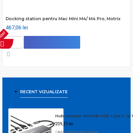
Docking station pentru Mac Mini M4/ M4 Pro, Motrix
467,06 lei
IZAT
RECENT VIZUALIZATE
Hub adaptor Motrix® USB Type-C la 1x
209,21 lei
Adaugă
Adaugă
Compară