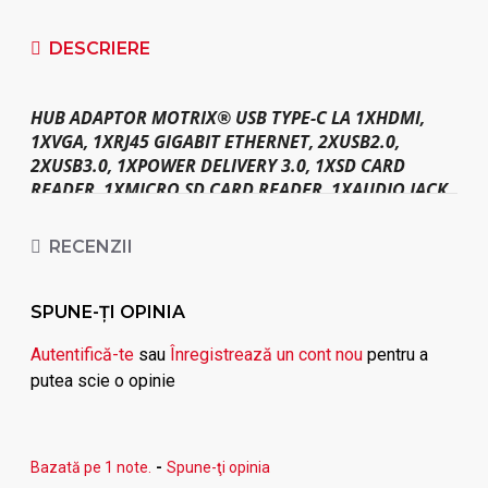
DESCRIERE
HUB ADAPTOR MOTRIX® USB TYPE-C LA 1XHDMI,
1XVGA, 1XRJ45 GIGABIT ETHERNET, 2XUSB2.0,
2XUSB3.0, 1XPOWER DELIVERY 3.0, 1XSD CARD
READER, 1XMICRO SD CARD READER, 1XAUDIO JACK
3,5MM
RECENZII
Porturi disponibile:
1xHDMI 4K@30Hz;
SPUNE-ŢI OPINIA
1xVGA 1920x1080P@60Hz;
Autentifică-te
sau
Înregistrează un cont nou
pentru a
putea scie o opinie
1xRJ45 Gigabit Ethernet (10/100/1000 Mbps);
2xUSB2.0 max. 480 Mbps;
Bazată pe 1 note.
-
Spune-ţi opinia