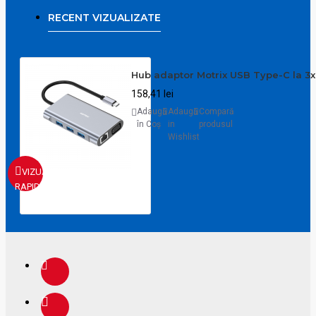
RECENT VIZUALIZATE
Hub adaptor Motrix USB Type-C la 3xU
158,41 lei
Adaugă
Adaugă
Compară
în Coş
in
produsul
Wishlist
VIZUALIZARE
RAPIDA