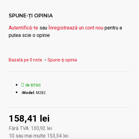
3 x USB 3.0;
SPUNE-ŢI OPINIA
1 x HDMI 4K@30 Hz;
Autentifică-te
sau
Înregistrează un cont nou
pentru a
1 x RJ45 Gigabit Ethernet 10/100/1000 Mbps;
putea scie o opinie
1 x VGA - Full HD (1920 x 1080@ 60 Hz;
1 x Power Delivery port 100W.
Bazată pe 0 note.
-
Spune-ţi opinia
IN STOC
Model:
M282
158,41 lei
Fără TVA: 130,92 lei
10 sau mai multe 153,54 lei