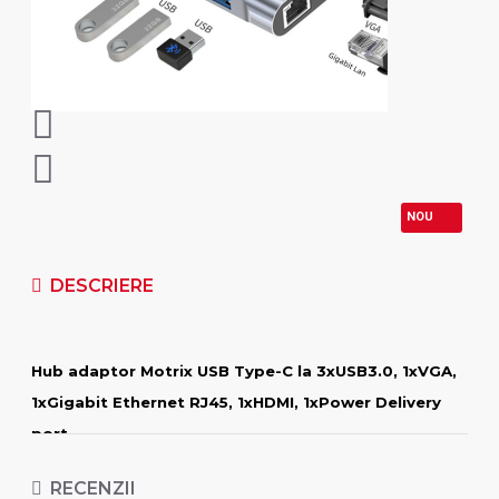
NOU
DESCRIERE
Hub adaptor Motrix USB Type-C la 3xUSB3.0, 1xVGA,
1xGigabit Ethernet RJ45, 1xHDMI, 1xPower Delivery
port
Porturi disponibile:
RECENZII